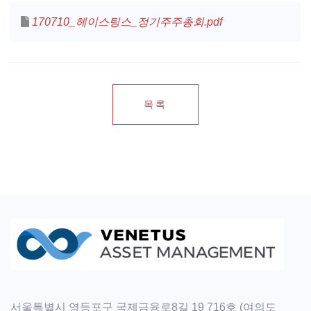
170710_헤이스팅스_정기주주총회.pdf
목록
서울특별시 영등포구 국제금융로8길 19 716호 (여의도