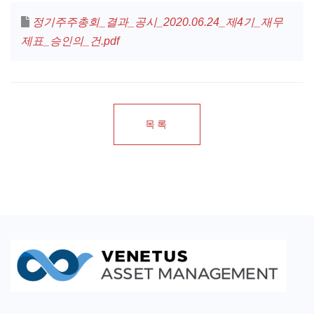
정기주주총회_결과_공시_2020.06.24_제4기_재무
제표_승인의_건.pdf
목록